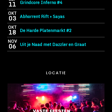
Grindcore Inferno #4
11
OKT
Abhorrent Rift + Sayas
03
OKT
De Harde Platenmarkt #2
18
NOV
Uit je Naad met Dazzler en Graat
06
LOCATIE