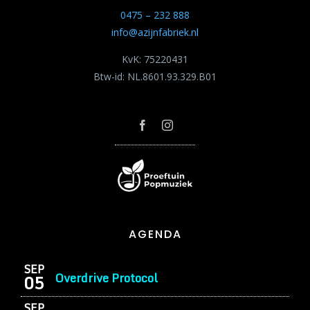
0475 – 232 888
info@azijnfabriek.nl
KvK: 75220431
Btw-id: NL.8601.93.329.B01
AGENDA
SEP
Overdrive Protocol
05
SEP