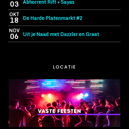
Abhorrent Rift + Sayas
03
OKT
De Harde Platenmarkt #2
18
NOV
Uit je Naad met Dazzler en Graat
06
LOCATIE