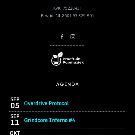
KvK: 75220431
Btw-id: NL.8601.93.329.B01
AGENDA
SEP
Overdrive Protocol
05
SEP
Grindcore Inferno #4
11
OKT