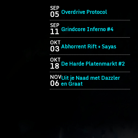
SEP
Overdrive Protocol
05
SEP
Grindcore Inferno #4
11
OKT
Abhorrent Rift + Sayas
03
OKT
De Harde Platenmarkt #2
18
NOV
Uit je Naad met Dazzler
06
en Graat