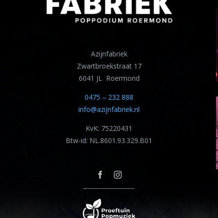
Azijnfabriek
Zwartbroekstraat 17
6041 JL Roermond
0475 – 232 888
info@azijnfabriek.nl
KvK: 75220431
Btw-id: NL.8601.93.329.B01