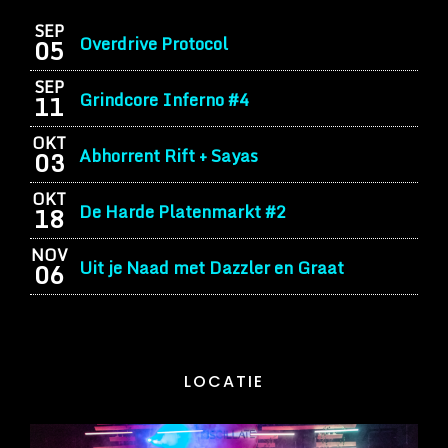
SEP
Overdrive Protocol
05
SEP
Grindcore Inferno #4
11
OKT
Abhorrent Rift + Sayas
03
OKT
De Harde Platenmarkt #2
18
NOV
Uit je Naad met Dazzler en Graat
06
LOCATIE