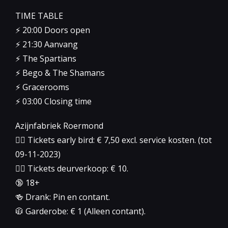
TIME TABLE
⚡️ 20:00 Doors open
⚡️ 21:30 Aanvang
⚡️ The Spartians
⚡️ Bego & The Shamans
⚡️ Gracerooms
⚡️ 03:00 Closing time
Azijnfabriek Roermond
👉🏻 Tickets early bird: € 7,50 excl. service kosten. (tot
09-11-2023)
👉🏻 Tickets deurverkoop: € 10.
🔞 18+
🍻 Drank: Pin en contant.
🧥 Garderobe: € 1 (Alleen contant).