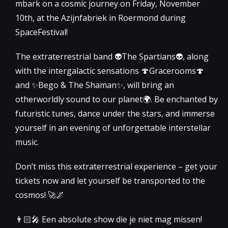
mbark on a cosmic journey on Friday, November
10th, at the Azijnfabriek in Roermond during
SpaceFestival!
The extraterrestrial band 👽The Spartians👽, along
with the intergalactic sensations 🍄Gracerooms🍄
and ✨Bego & The Shaman✨, will bring an
otherworldly sound to our planet🌍. Be enchanted by
futuristic tunes, dance under the stars, and immerse
yourself in an evening of unforgettable interstellar
music.
Don’t miss this extraterrestrial experience – get your
tickets now and let yourself be transported to the
cosmos! 🚀🌌
👨🏻‍🎤 Een absolute show die je niet mag missen!