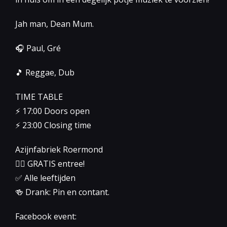
Jah man, Dean Mum.
🎧 Paul, Gré
🎵 Reggae, Dub
TIME TABLE
⚡️ 17:00 Doors open
⚡️ 23:00 Closing time
Azijnfabriek Roermond
👉🏻 GRATIS entree!
✅ Alle leeftijden
🍻 Drank: Pin en contant.
Facebook event: