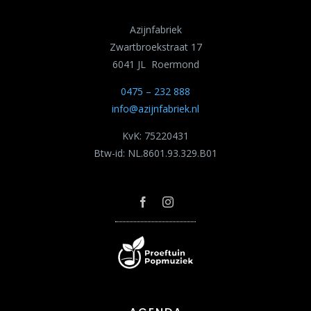
Azijnfabriek
Zwartbroekstraat 17
6041 JL Roermond
0475 – 232 888
info@azijnfabriek.nl
KvK: 75220431
Btw-id: NL.8601.93.329.B01