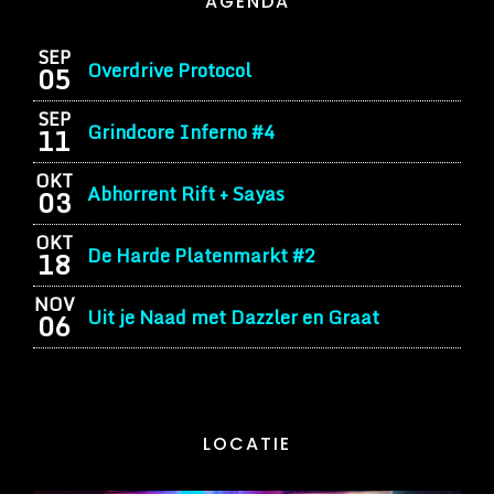
AGENDA
SEP
Overdrive Protocol
05
SEP
Grindcore Inferno #4
11
OKT
Abhorrent Rift + Sayas
03
OKT
De Harde Platenmarkt #2
18
NOV
Uit je Naad met Dazzler en Graat
06
LOCATIE