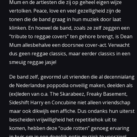
Mum en de artiesten die zij op geheel eigen wijze
vertolken. Peace, love en veel gezelligheid zijn de
tonen die de band graag in hun muziek door laat
klinken. En hoewel de band, zoals ze zelf zeggen een
“tribute to reggae covers” ten gehore brengt, is Dean
Mum allesbehalve een doorsnee cover-act. Verwacht
dus geen reggae classics, maar eerder classics in een
smeuïg reggae jasje!
De band zelf, gevormd uit vrienden die al decennialang
de Nederlandse poppodia onveilig maken, deelden als
(ex)leden van o.a. The Skarabeez, Freaky Basement,
Sideshift Harry en Concubine niet alleen vriendschap
maar ook dikwijls een affiche. Dus ondanks hun uiterst
bescheiden vrijwilligheid het repetitiehok uit te
komen, hebben deze “oude rotten” genoeg ervaring
in huis om in een degelijk potje muziek te voorzien!