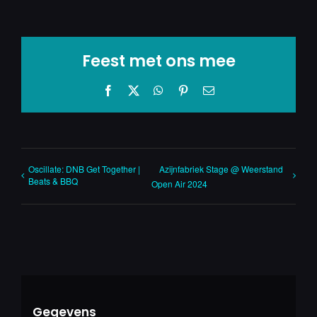
Feest met ons mee
Facebook
X
WhatsApp
Pinterest
E-
mail
Oscillate: DNB Get Together |
Azijnfabriek Stage @ Weerstand
Beats & BBQ
Open Air 2024
Gegevens