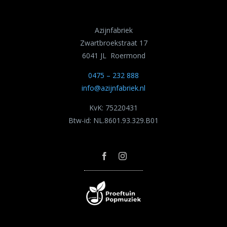
Azijnfabriek
Zwartbroekstraat 17
6041 JL Roermond
0475 – 232 888
info@azijnfabriek.nl
KvK: 75220431
Btw-id: NL.8601.93.329.B01