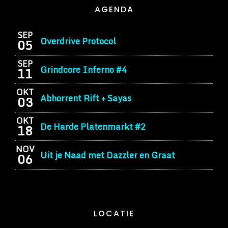
AGENDA
SEP
Overdrive Protocol
05
SEP
Grindcore Inferno #4
11
OKT
Abhorrent Rift + Sayas
03
OKT
De Harde Platenmarkt #2
18
NOV
Uit je Naad met Dazzler en Graat
06
LOCATIE