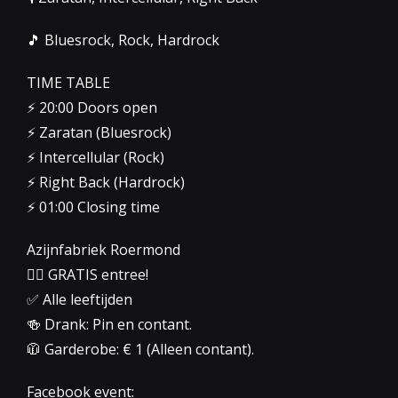
🎵 Bluesrock, Rock, Hardrock
TIME TABLE
⚡️ 20:00 Doors open
⚡️ Zaratan (Bluesrock)
⚡️ Intercellular (Rock)
⚡️ Right Back (Hardrock)
⚡️ 01:00 Closing time
Azijnfabriek Roermond
👉🏻 GRATIS entree!
✅ Alle leeftijden
🍻 Drank: Pin en contant.
🧥 Garderobe: € 1 (Alleen contant).
Facebook event: