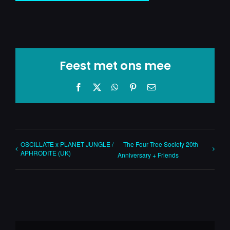
Feest met ons mee
Facebook
X
WhatsApp
Pinterest
E-
mail
OSCILLATE x PLANET JUNGLE /
The Four Tree Society 20th
APHRODITE (UK)
Anniversary + Friends