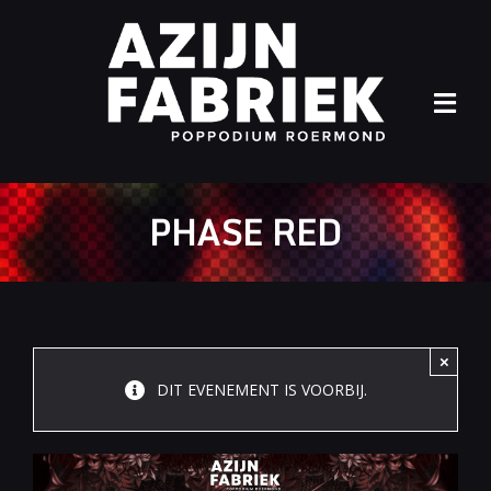
Ga
naar
inhoud
Tog
Navi
Home
PHASE RED
Agenda
Info
Archief
×
DIT EVENEMENT IS VOORBIJ.
Contact