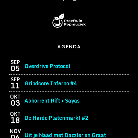
AGENDA
SEP
Overdrive Protocol
05
SEP
Grindcore Inferno #4
11
OKT
Abhorrent Rift + Sayas
03
OKT
De Harde Platenmarkt #2
18
NOV
Uit je Naad met Dazzler en Graat
06