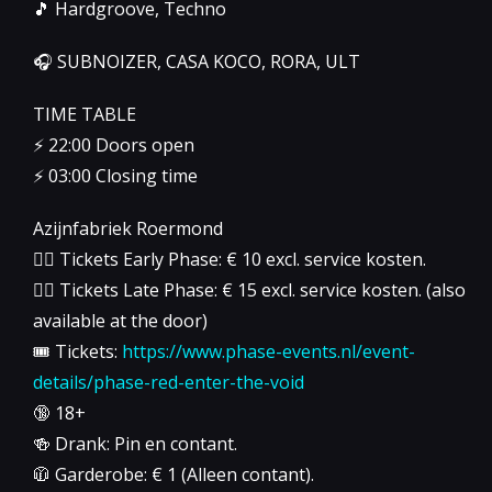
🎵 Hardgroove, Techno
🎧 SUBNOIZER, CASA KOCO, RORA, ULT
TIME TABLE
⚡️ 22:00 Doors open
⚡️ 03:00 Closing time
Azijnfabriek Roermond
👉🏻 Tickets Early Phase: € 10 excl. service kosten.
👉🏻 Tickets Late Phase: € 15 excl. service kosten. (also
available at the door)
🎟️ Tickets:
https://www.phase-events.nl/event-
details/phase-red-enter-the-void
🔞 18+
🍻 Drank: Pin en contant.
🧥 Garderobe: € 1 (Alleen contant).