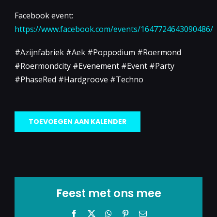
Facebook event:
https://www.facebook.com/events/1647724643090486/
#Azijnfabriek #Aek #Poppodium #Roermond
#Roermondcity #Evenement #Event #Party
#PhaseRed #Hardgroove #Techno
TOEVOEGEN AAN KALENDER
Feest met ons mee
Facebook
X
WhatsApp
Pinterest
E-