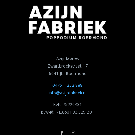
Azijnfabriek
Zwartbroekstraat 17
6041 JL Roermond
0475 – 232 888
info@azijnfabriek.nl
KvK: 75220431
Btw-id: NL.8601.93.329.B01