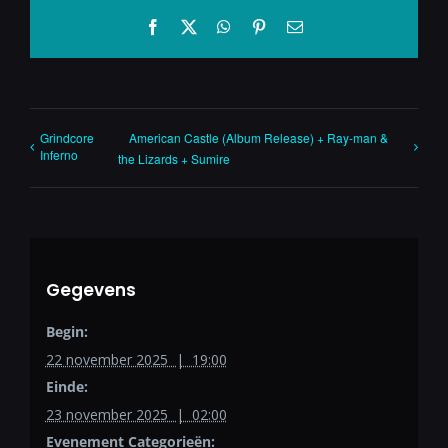
Facebook
X
WhatsApp
Pinterest
E-
mail
Grindcore
American Castle (Album Release) + Ray-man &
Inferno
the Lizards + Sumire
Gegevens
Begin:
22 november 2025 | 19:00
Einde:
23 november 2025 | 02:00
Evenement Categorieën: