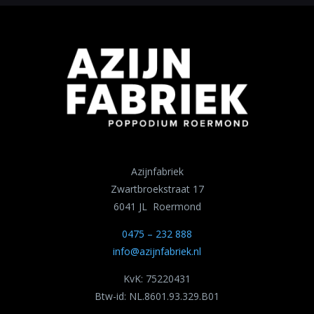
Azijnfabriek
Zwartbroekstraat 17
6041 JL Roermond
0475 – 232 888
info@azijnfabriek.nl
KvK: 75220431
Btw-id: NL.8601.93.329.B01