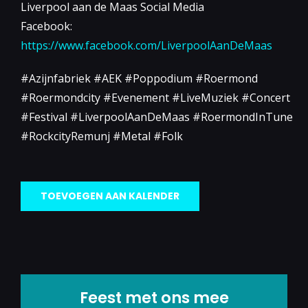
Liverpool aan de Maas Social Media
Facebook:
https://www.facebook.com/LiverpoolAanDeMaas
#Azijnfabriek #AEK #Poppodium #Roermond
#Roermondcity #Evenement #LiveMuziek #Concert
#Festival #LiverpoolAanDeMaas #RoermondInTune
#RockcityRemunj #Metal #Folk
TOEVOEGEN AAN KALENDER
Feest met ons mee