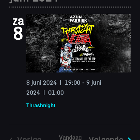
navigatie
datum.
za
8
8 juni 2024 | 19:00
-
9 juni
2024 | 01:00
Thrashnight
Vandaag
Eve
Vorige
Volgende