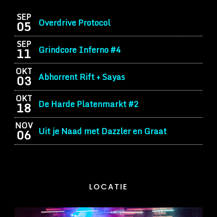
SEP
Overdrive Protocol
05
SEP
Grindcore Inferno #4
11
OKT
Abhorrent Rift + Sayas
03
OKT
De Harde Platenmarkt #2
18
NOV
Uit je Naad met Dazzler en Graat
06
LOCATIE