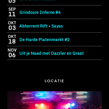
05
SEP
Grindcore Inferno #4
11
OKT
Abhorrent Rift + Sayas
03
OKT
De Harde Platenmarkt #2
18
NOV
Uit je Naad met Dazzler en Graat
06
LOCATIE