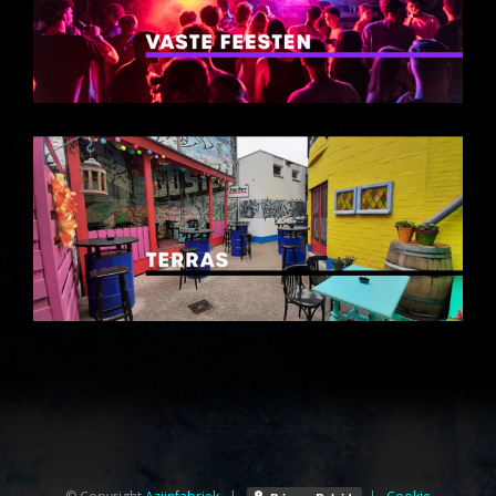
© Copyright
Azijnfabriek⁩
|
|
Cookie