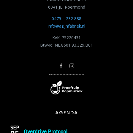
6041 JL Roermond
0475 – 232 888
info@azijnfabriek.nl
KvK: 75220431
Btw-id: NL.8601.93.329.B01
AGENDA
SEP
Overdrive Protocol