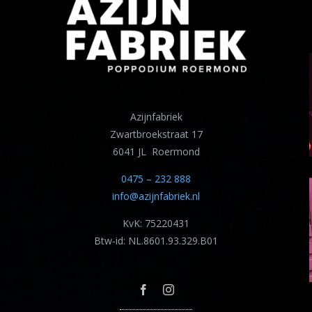
Azijnfabriek
Zwartbroekstraat 17
6041 JL Roermond
0475 – 232 888
info@azijnfabriek.nl
KvK: 75220431
Btw-id: NL.8601.93.329.B01