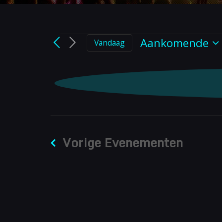
Evenem
Aankomende
Vandaag
Selecteer
een
datum.
Vorige
Evenementen