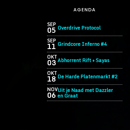
AGENDA
SEP
Overdrive Protocol
05
SEP
Grindcore Inferno #4
11
OKT
Abhorrent Rift + Sayas
03
OKT
De Harde Platenmarkt #2
18
NOV
Uit je Naad met Dazzler
06
en Graat