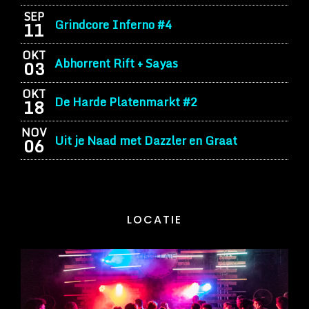
SEP
Grindcore Inferno #4
11
OKT
Abhorrent Rift + Sayas
03
OKT
De Harde Platenmarkt #2
18
NOV
Uit je Naad met Dazzler en Graat
06
LOCATIE