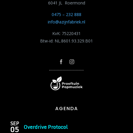
6041 JL Roermond
0475 – 232 888
info@azijnfabriek.nl
KvK: 75220431
Btw-id: NL.8601.93.329.B01
AGENDA
SEP
Overdrive Protocol
05