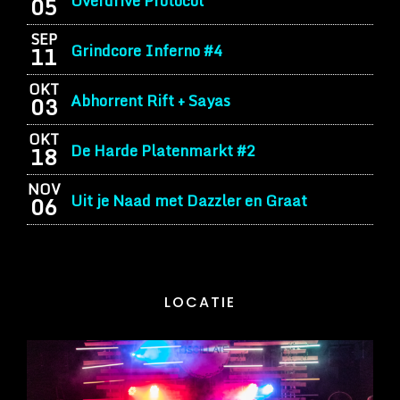
Overdrive Protocol
05
SEP
Grindcore Inferno #4
11
OKT
Abhorrent Rift + Sayas
03
OKT
De Harde Platenmarkt #2
18
NOV
Uit je Naad met Dazzler en Graat
06
LOCATIE