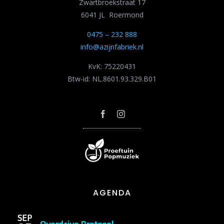
Zwartbroekstraat 17
6041 JL Roermond
0475 – 232 888
info@azijnfabriek.nl
KvK: 75220431
Btw-id: NL.8601.93.329.B01
AGENDA
SEP