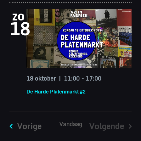
zo
18
18 oktober | 11:00
-
17:00
De Harde Platenmarkt #2
Evenementen
Vandaag
Vorige
Volgende
Eveneme