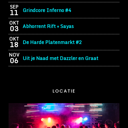
SEP
Grindcore Inferno #4
11
OKT
Abhorrent Rift + Sayas
03
OKT
De Harde Platenmarkt #2
18
NOV
Uit je Naad met Dazzler en Graat
06
LOCATIE