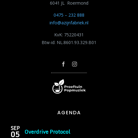
6041 JL Roermond
0475 – 232 888
info@azijnfabriek.nl
KvK: 75220431
Btw-id: NL.8601.93.329.B01
AGENDA
SEP
Overdrive Protocol
05