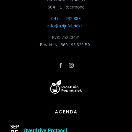
6041 JL Roermond
0475 – 232 888
info@azijnfabriek.nl
KvK: 75220431
Btw-id: NL.8601.93.329.B01
AGENDA
SEP
Overdrive Protocol