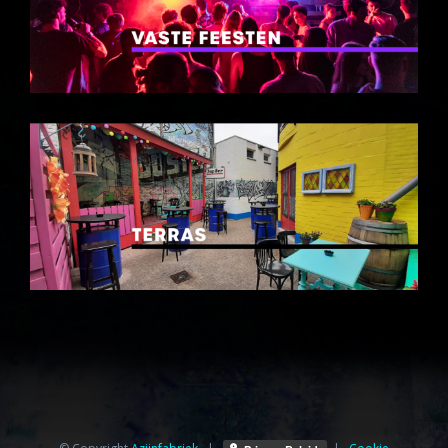
© Copyright
Azijnfabriek⁩
|
|
Cookie