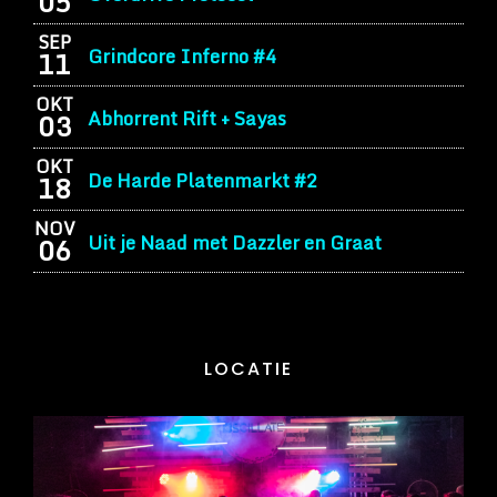
05
SEP
Grindcore Inferno #4
11
OKT
Abhorrent Rift + Sayas
03
OKT
De Harde Platenmarkt #2
18
NOV
Uit je Naad met Dazzler en Graat
06
LOCATIE