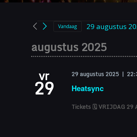
Evenem
29 augustus 20
Vandaag
Selecteer
een
augustus 2025
datum.
vr
29 augustus 2025 | 22:
29
Heatsync
Tickets 🗓 VRIJDAG 29