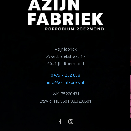
Azijnfabriek
Zwartbroekstraat 17
6041 JL Roermond
0475 – 232 888
info@azijnfabriek.nl
KvK: 75220431
Btw-id: NL.8601.93.329.B01