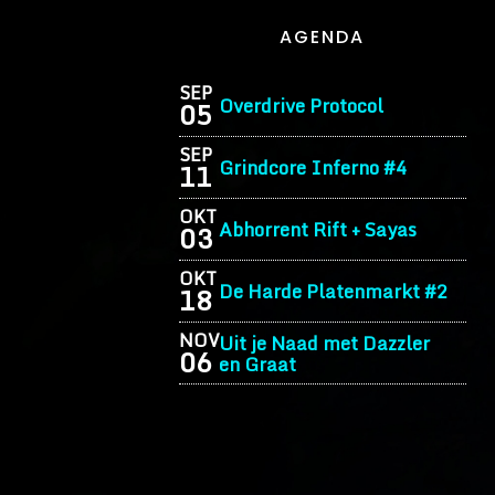
AGENDA
SEP
Overdrive Protocol
05
SEP
Grindcore Inferno #4
11
OKT
Abhorrent Rift + Sayas
03
OKT
De Harde Platenmarkt #2
18
NOV
Uit je Naad met Dazzler
06
en Graat