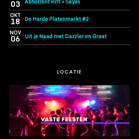
Abhorrent Rift + Sayas
03
OKT
De Harde Platenmarkt #2
18
NOV
Uit je Naad met Dazzler en Graat
06
LOCATIE