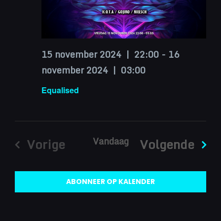
15 november 2024 | 22:00
-
16
november 2024 | 03:00
Equalised
Vandaag
Eve
Vorige
Volgende
Evenementen
ABONNEER OP KALENDER