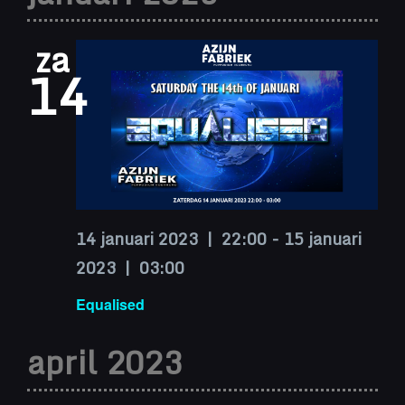
navigatie
datum.
za
14
14 januari 2023 | 22:00
-
15 januari
2023 | 03:00
Equalised
april 2023