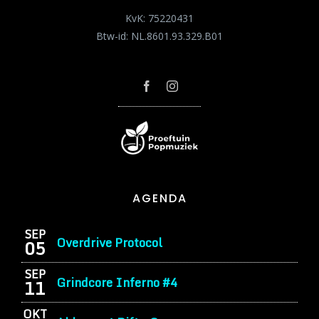
KvK: 75220431
Btw-id: NL.8601.93.329.B01
AGENDA
SEP
Overdrive Protocol
05
SEP
Grindcore Inferno #4
11
OKT