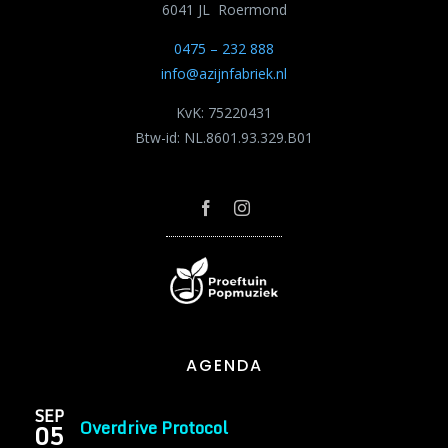
6041 JL Roermond
0475 – 232 888
info@azijnfabriek.nl
KvK: 75220431
Btw-id: NL.8601.93.329.B01
AGENDA
SEP
Overdrive Protocol
05