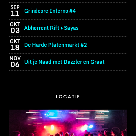
SEP
Grindcore Inferno #4
11
OKT
Abhorrent Rift + Sayas
03
OKT
De Harde Platenmarkt #2
18
NOV
Uit je Naad met Dazzler en Graat
06
LOCATIE