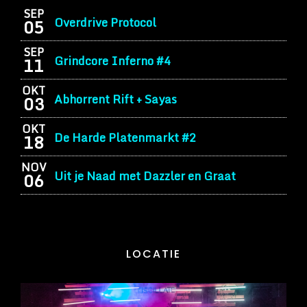
SEP
Overdrive Protocol
05
SEP
Grindcore Inferno #4
11
OKT
Abhorrent Rift + Sayas
03
OKT
De Harde Platenmarkt #2
18
NOV
Uit je Naad met Dazzler en Graat
06
LOCATIE